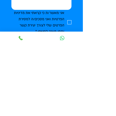
אני מאשר/ת כי קראתי את מדיניות 
הפרטיות ואני מסכים/ה למסירת 
הפרטים שלי לצורך יצירת קשר 
ומתן מענה לפנייתי
*
שליחה
שותפים להעצמה, חדשנות
וההצלחה שלכם
שמיר מכון טכנולוגי
Shamir Institute of Technology
יבנה, ישראל