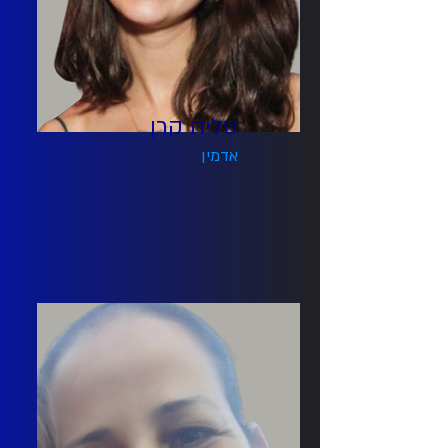
טליה קרן
אדמין